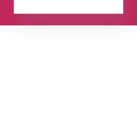
Contacteer ons nu
Ontdek waarom werken met het team van
Arnaud dé oplossing is voor al uw verhuis- en
liftproblemen. Graag meer informatie of een
vrijblijvende offerte?
Aarzel dan niet langer en
contacteer
ons
vandaag nog!