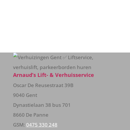
Contact
Arnaud’s Lift- & Verhuisservice
Oscar De Reusestraat 39B
9040 Gent
Dynastielaan 38 bus 701
8660 De Panne
GSM:
0475 330 248