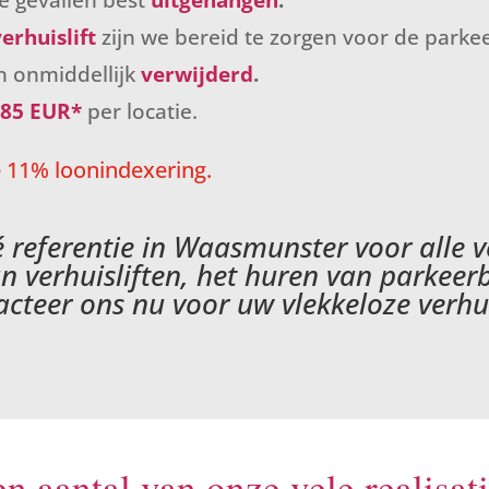
erhuislift
zijn we bereid te zorgen voor de parke
n onmiddellijk
verwijderd
.
,85 EUR*
per locatie.
de 11% loonindexering.
dé referentie in Waasmunster voor alle 
an verhuisliften, het huren van parkee
cteer ons nu voor uw vlekkeloze verh
n aantal van onze vele realisat