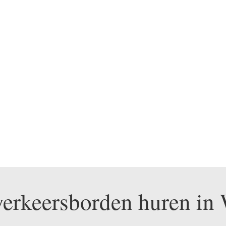
BEL ONS NU OP 0475 330 248
 verkeersborden huren in