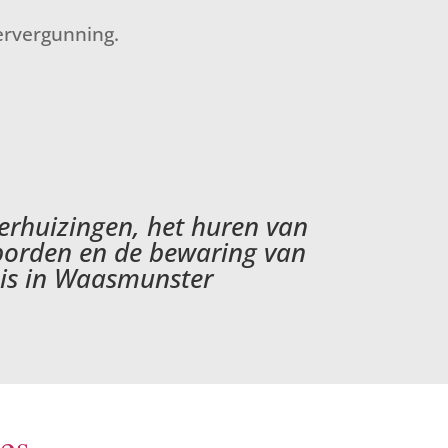
ervergunning.
verhuizingen, het huren van
rborden en de bewaring van
uis in Waasmunster
ies