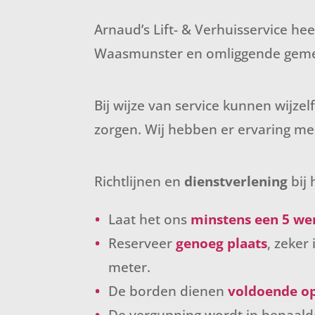
Arnaud’s Lift- & Verhuisservice he
Waasmunster en omliggende geme
Bij wijze van service kunnen wijze
zorgen. Wij hebben er ervaring m
Richtlijnen en
dienstverlening
bij
Laat het ons
minstens een 5 w
Reserveer
genoeg plaats
, zeker
meter.
De borden dienen
voldoende o
De vergunning wordt in bepaald