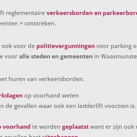
eft reglementaire
verkeersborden en parkeerbor
enten + omstreken.
lf ook voor de
politievergunningen
voor parking 
ee voor
alle steden en gemeenten
in Waasmunster
 het huren van verkeersborden.
erkdagen
op voorhand weten
 in de gevallen waar ook een ladderlift voorzien is
p voorhand
te worden
geplaatst
want er zijn ook
e gevallen best
uitgehangen
.