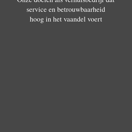
service en betrouwbaarheid
hoog in het vaandel voert
Doelstelling 1
Elke opdracht willen we telkens weer tot een goed
einde brengen tot algemene tevredenheid van de
klant: voor een zorgeloze verhuizing -> zie
Arnaud
Doelstelling 2