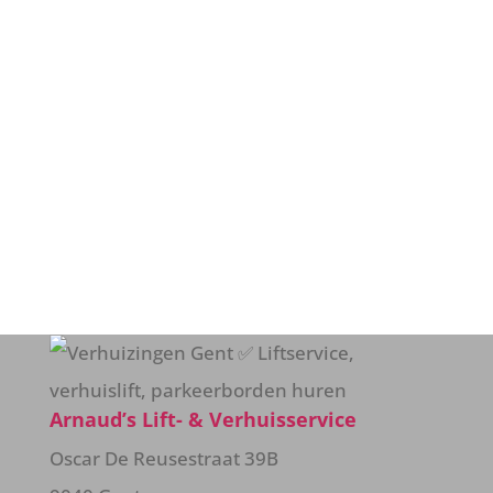
vrijblijvende offerte?
Aarzel dan niet langer en
contacteer
ons
vandaag nog!
Contact
Arnaud’s Lift- & Verhuisservice
Oscar De Reusestraat 39B