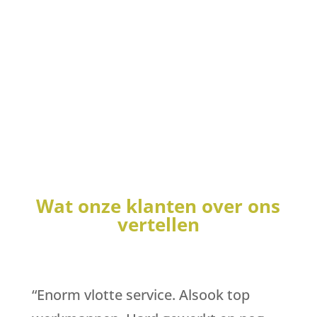
keer. Daarom: doe het goed, doe het
met een ervaren verhuizer ->
zie
Arnaud
Wat onze klanten over ons
vertellen
“
Enorm vlotte service. Alsook top