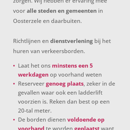
zorgen. Wij hebben er ervaring mee
voor
alle steden en gemeenten
in
Oosterzele en daarbuiten.
Richtlijnen en
dienstverlening
bij het
huren van verkeersborden.
Laat het ons
minstens een 5
werkdagen
op voorhand weten
Reserveer
genoeg plaats
, zeker in de
gevallen waar ook een ladderlift
voorzien is. Reken dan best op een
20-tal meter.
De borden dienen
voldoende op
voorhand
te worden
geplaatst
want