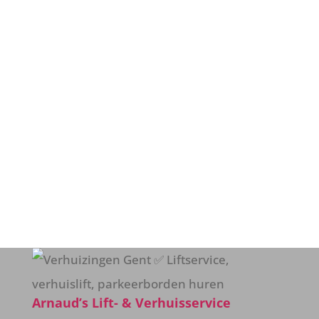
van Arnaud dé oplossing is voor al uw
verhuis- en liftproblemen. Graag meer
informatie of een vrijblijvende offerte?
Aarzel dan niet langer
en
contacteer
ons
vandaag nog!
Contact
Arnaud’s Lift- & Verhuisservice