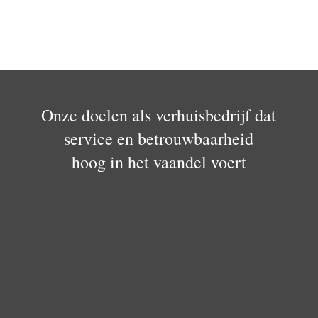
Onze doelen als verhuisbedrijf dat
service en betrouwbaarheid
hoog in het vaandel voert
Doelstelling 1
Elke opdracht willen we telkens weer tot een goed
einde brengen tot algemene tevredenheid van de