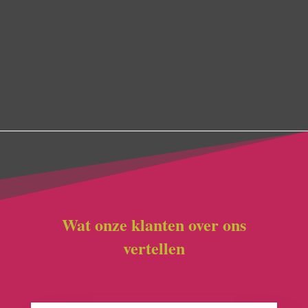
conform het voorziene financiële plaatje – nog min,
nog meer – de
tarieven
zijn de tarieven, de extra’s
zijn de extra’s. Maar sowieso zijn we zeer
competitief. Doorgaans verhuis je maar één of
hooguit twee keer. Daarom: doe het goed, doe het
met een ervaren verhuizer ->
zie
Arnaud
Wat onze klanten over ons
vertellen