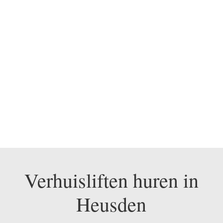
BEL ONS NU OP 0475
330 248
Verhuisliften huren in
Heusden