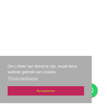
Contacteer ons nu
Ontdek waarom werken met het team van
Arnaud dé oplossing is voor al uw verhuis- en
liftproblemen. Graag meer informatie of een
vrijblijvende offerte?
Aarzel dan niet langer en
contacteer
ons
vandaag nog!
Om u beter van dienst te zijn, maakt deze
website gebruik van cookies.
Privacyverklaring
Contact
Accepteren