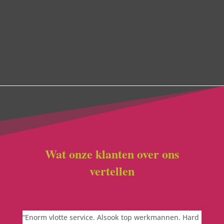
nog meer – de
tarieven
zijn de tarieven, de extra’s
zijn de extra’s. Maar sowieso zijn we zeer
competitief. Doorgaans verhuis je maar één of
hooguit twee keer. Daarom: doe het goed, doe het
met een ervaren verhuizer ->
zie
Arnaud
Wat onze klanten over ons
vertellen
“
Enorm vlotte service. Alsook top werkmannen. Hard