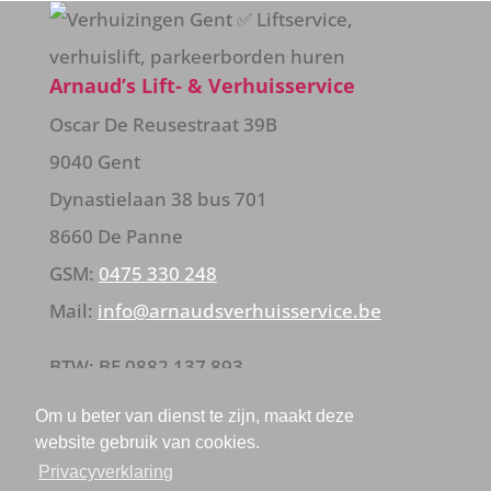
Arnaud’s Lift- & Verhuisservice
Oscar De Reusestraat 39B
9040 Gent
Dynastielaan 38 bus 701
8660 De Panne
GSM:
0475 330 248
Mail:
info@arnaudsverhuisservice.be
BTW: BE 0882 137 893
Om u beter van dienst te zijn, maakt deze
Verkoopsvoorwaarden
website gebruik van cookies.
Privacyverklaring
Privacyverklaring